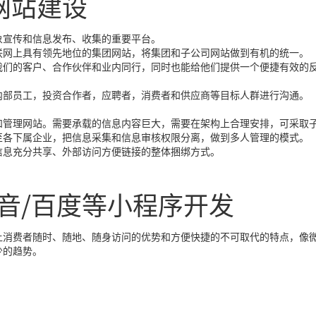
网站建设
象宣传和信息发布、收集的重要平台。
联网上具有领先地位的集团网站，将集团和子公司网站做到有机的统一。
我们的客户、合作伙伴和业内同行，同时也能给他们提供一个便捷有效的
内部员工，投资合作者，应聘者，消费者和供应商等目标人群进行沟通。
。
和管理网站。需要承载的信息内容巨大，需要在架构上合理安排，可采取
至各下属企业，把信息采集和信息审核权限分离，做到多人管理的模式。
信息充分共享、外部访问方便链接的整体捆绑方式。
抖音/百度等小程序开发
具有让消费者随时、随地、随身访问的优势和方便快捷的不可取代的特点，
少的趋势。