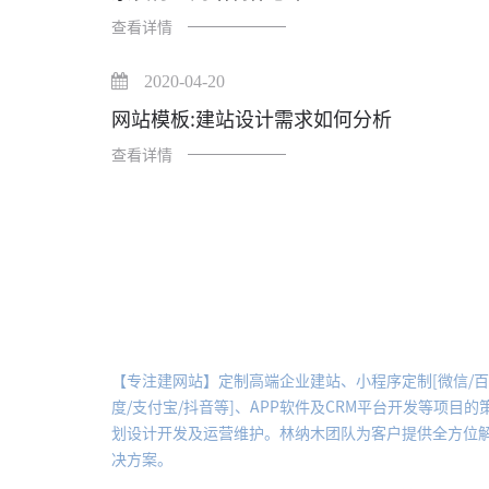
查看详情
2020-04-20
网站模板:建站设计需求如何分析
查看详情
关于我们
【专注建网站】定制高端企业建站、小程序定制[微信/百
度/支付宝/抖音等]、APP软件及CRM平台开发等项目的
划设计开发及运营维护。林纳木团队为客户提供全方位
决方案。