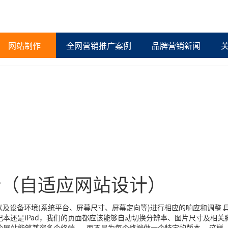
网站制作
全网营销推广案例
品牌营销新闻
计（自适应网站设计）
以及设备环境(系统平台、屏幕尺寸、屏幕定向等)进行相应的响应和调整
正在使用笔记本还是iPad，我们的页面都应该能够自动切换分辨率、图片尺寸及
个网站能够兼容多个终端——而不是为每个终端做一个特定的版本。 这样