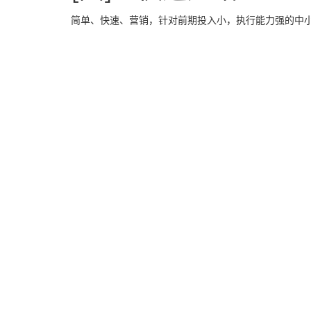
简单、快速、营销，针对前期投入小，执行能力强的中小型企业，ht