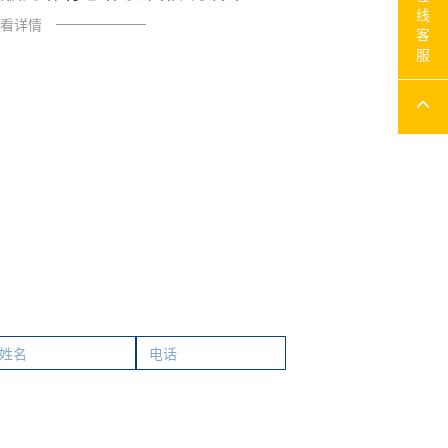
线
看详情
客
服
线留言
站建设：
网站优化：
牌推广：
抖音运营：