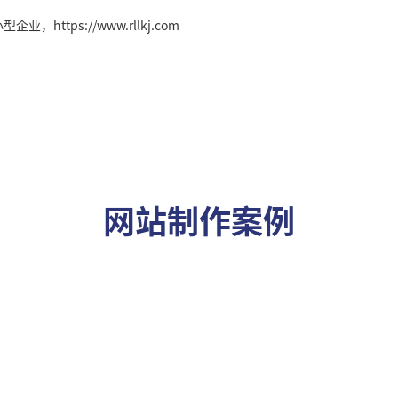
tps://www.rllkj.com
网站制作案例