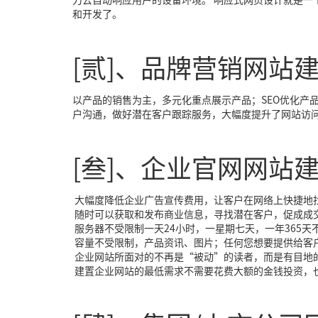
和开发了。
[贰]、品牌营销网站
以产品的销售为主，多元化重点展示产品；SEO优化产
户沟通，做好潜在客户跟踪服务，大幅度提升了网站访
[叁]、企业官网网站
大幅度降低企业广告宣传费用，让客户在网络上快捷地
随时可以获取和发布商业信息，寻找潜在客户，促成成
服务器不受限制一天24小时，一星期七天，一年365天
容量不受限制，产品资讯、图片；任何您想要提供给客
企业网站所面对的不再是“被动”的读者，而是有目地
建置企业网站的最低需求不需要花费大额的金钱投资，