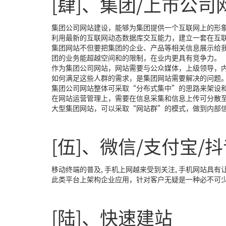
[肆]、集团/上市公司
集团公司网站建设，能够为集团提供一个互联网上的形
利用最新的互联网动态数据库交互能力，建立一套在互
集团网站不但要把集团的企业、产品等相关信息展示给
团的业务能超越空间和的限制，在业内更具有竞争力。
作为集团公司网站，网站需要与公众媒体，上级领导，
如何满足这些人群的需求，是集团网站需要解决的问题
集团公司网站整体可采取“分布式集中”的思路来架设
在网站运营管理上，需要在信息采集和信息上传可分散
大型集团网站，可以采取“网站群”的模式，做到内部
[伍]、微信/支付宝/
移动终端的普及, 手机上网越来受到关注, 手机网站
此类平台上架构企业应用，针对客户无疑是一种必不可
[陆]、快速建站